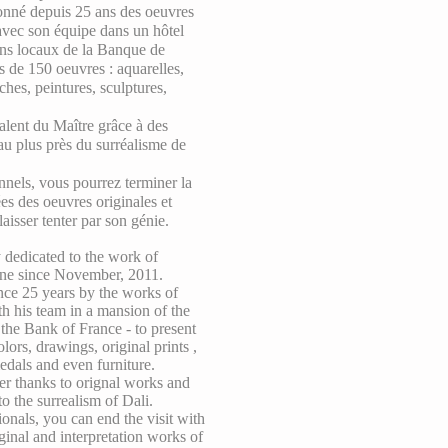
ionné depuis 25 ans des oeuvres
 avec son équipe dans un hôtel
iens locaux de la Banque de
s de 150 oeuvres : aquarelles,
ches, peintures, sculptures,
lent du Maître grâce à des
u plus près du surréalisme de
nnels, vous pourrez terminer la
ées des oeuvres originales et
 laisser tenter par son génie.
edicated to the work of
une since November, 2011.
ince 25 years by the works of
h his team in a mansion of the
 the Bank of France - to present
ors, drawings, original prints ,
edals and even furniture.
ter thanks to orignal works and
o the surrealism of Dali.
onals, you can end the visit with
ginal and interpretation works of