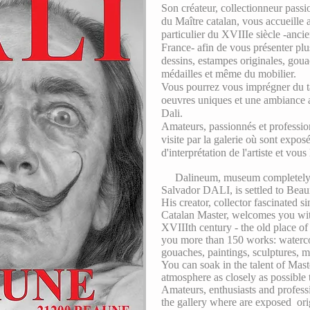
Son créateur, collectionneur pass
du Maître catalan, vous accueille
particulier du XVIIIe siècle -anc
France- afin de vous présenter plu
dessins, estampes originales, goua
médailles et même du mobilier.
Vous pourrez vous imprégner du ta
oeuvres uniques et une ambiance a
Dali.
Amateurs, passionnés et professio
visite par la galerie où sont expos
d'interprétation de l'artiste et vous
Dalineum, museum completely d
Salvador DALI, is settled to Bea
His creator, collector fascinated s
Catalan Master, welcomes you wit
XVIIIth century - the old place of
you more than 150 works: watercol
gouaches, paintings, sculptures, m
You can soak in the talent of Mas
atmosphere as closely as possible t
Amateurs, enthusiasts and professi
the gallery where are exposed ori